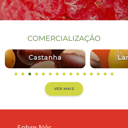
COMERCIALIZAÇÃO
Castanha
La
VER MAIS
Sobre Nós