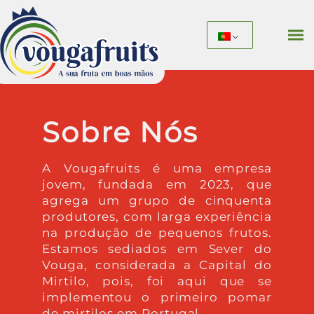
Sobre Nós
A Vougafruits é uma empresa
jovem, fundada em 2023, que
agrega um grupo de cinquenta
produtores, com larga experiência
na produção de pequenos frutos.
Estamos sediados em Sever do
Vouga, considerada a Capital do
Mirtilo, pois, foi aqui que se
implementou o primeiro pomar
de mirtilos em Portugal.