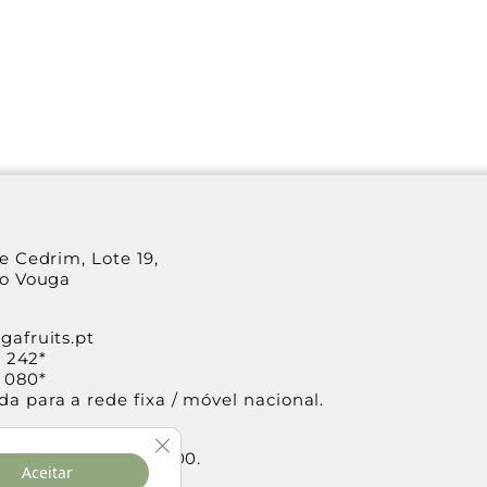
e Cedrim, Lote 19,
do Vouga
afruits.pt
8 242
*
1 080
*
a para a rede fixa / móvel nacional.
ionamento
Fechar GDPR Cookie Banner
ta, das 9h00 às 18h00.
Aceitar