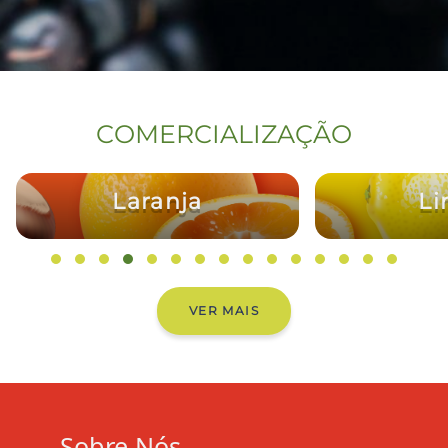
COMERCIALIZAÇÃO
Limão
L
VER MAIS
Sobre Nós